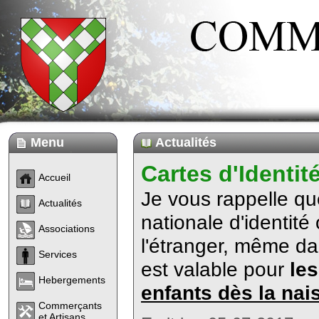
Menu
Actualités
Cartes d'Identit
Accueil
Je vous rappelle qu
Actualités
nationale d'identit
Associations
l'étranger, même da
Services
est valable pour
les
Hebergements
enfants dès la nai
Commerçants
et Artisans